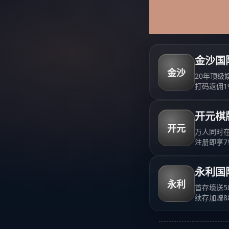
金沙国
金沙
20年顶级
打码返佣1
开元棋
开元
万人同时
注册即享7
永利国
永利
首存壕送58
续存加赠88